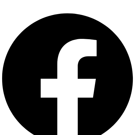
lebenslinien
.tattoo
Studio
Café